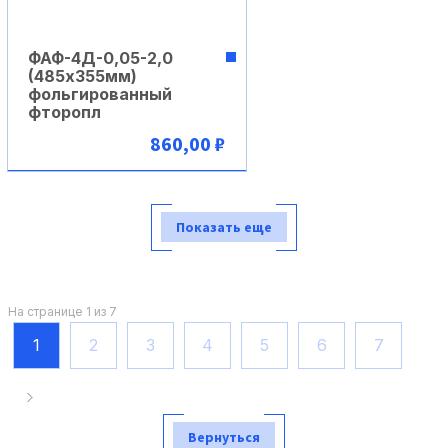
ФАФ-4Д-0,05-2,0
(485х355мм)
фольгированный
фторопл
860,00 ₽
В корзину
Показать еще
На странице 1 из 7
1
2
3
4
5
6
7
Вернуться