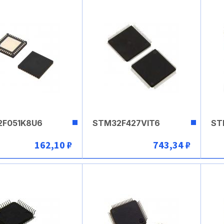
2F051K8U6
STM32F427VIT6
ST
162,10 ₽
743,34 ₽
В корзину
В корзину