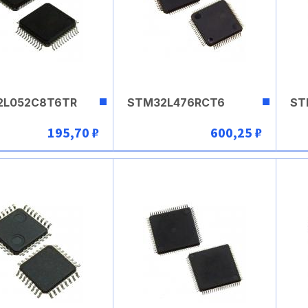
2L052C8T6TR
STM32L476RCT6
ST
195,70 ₽
600,25 ₽
В корзину
В корзину