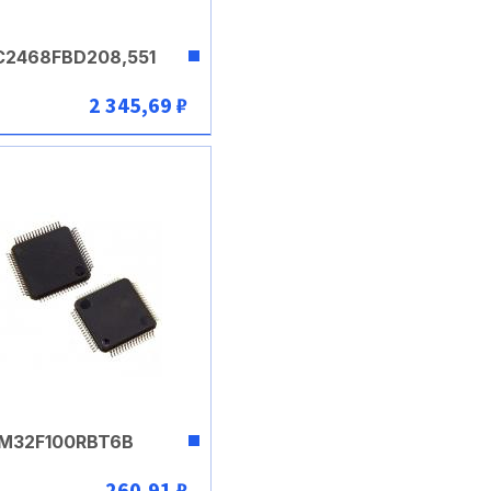
C2468FBD208,551
2 345,69 ₽
В корзину
M32F100RBT6B
260,91 ₽