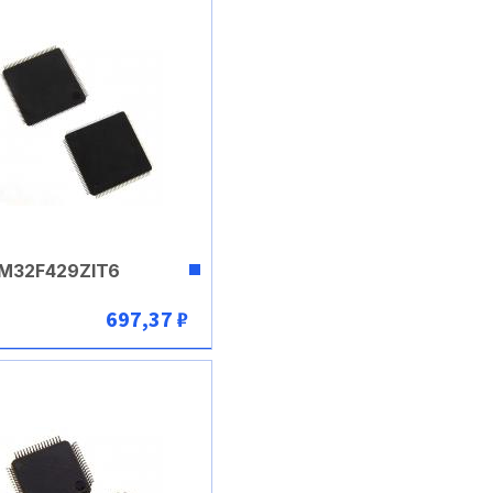
M32F429ZIT6
697,37 ₽
В корзину