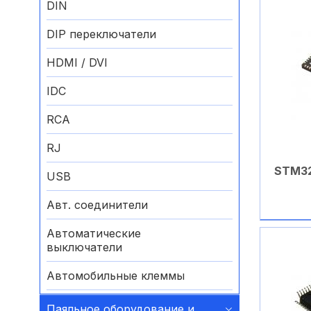
DIN
DIP переключатели
HDMI / DVI
IDC
RCA
RJ
STM3
USB
Авт. соединители
Автоматические
выключатели
Автомобильные клеммы
Аккумуляторные батареи
Паяльное оборудование и