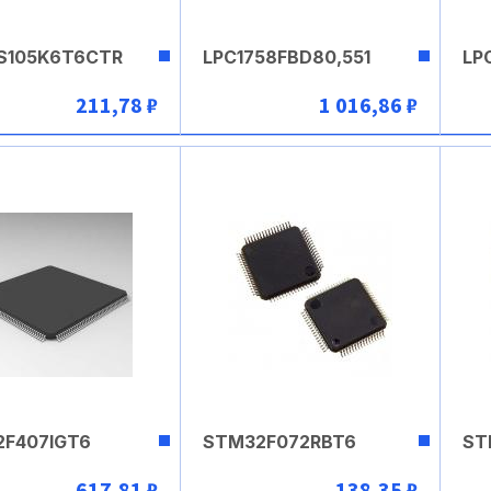
S105K6T6CTR
LPC1758FBD80,551
LP
211,78 ₽
1 016,86 ₽
В корзину
В корзину
F407IGT6
STM32F072RBT6
ST
617,81 ₽
138,35 ₽