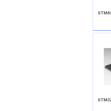
Антенны телескопические
STM8
Антенные делители
(сплиттеры)
Антенные ответвители
Антивандальные индикаторы
Антистатика
Антистатические пакеты
Аудио / видео шнуры
Аудио разъемы
АЦП
Аэрозоли
STM32
Бандаж кабельный