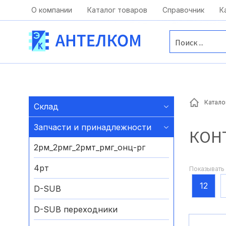
Москва, ул. Московская, д.1 офис 1
О компании
Каталог товаров
Справочник
К
Катало
Склад
Запчасти и принадлежности
КОН
2рм_2рмг_2рмт_рмг_онц-рг
4рт
Показывать 
12
D-SUB
D-SUB переходники