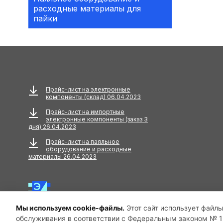
расходные материалы для
Аксессуары
пайки
АКУСТИЧЕСКИЕ
КОМПОНЕНТЫ
Акустический кабель
Амортизаторы
Прайс-лист на электронные
компоненты (склад) 06.04.2023
Анкера
Прайс-лист на импортные
электронные компоненты (заказ 3
АНТЕННЫ
дня) 26.04.2023
Прайс-лист на паяльное
Антенны GPS
оборудование и расходные
материалы 26.04.2023
Антенны GSM
Антенны WiFi
Мы используем cookie-файлы.
Этот сайт использует файлы
Антенны ТВ
обслуживания в соответствии с Федеральным законом № 15