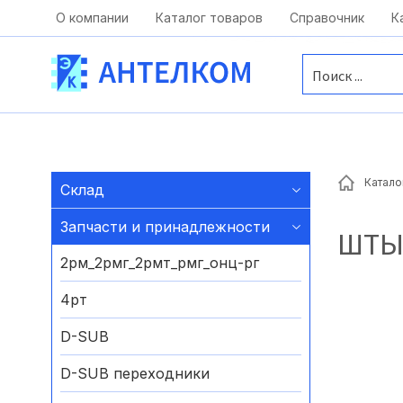
Москва, ул. Московская, д.1 офис 1
О компании
Каталог товаров
Справочник
К
Катало
Склад
Запчасти и принадлежности
ШТЫР
2рм_2рмг_2рмт_рмг_онц-рг
4рт
D-SUB
D-SUB переходники