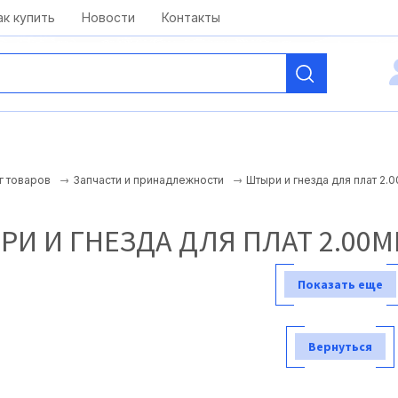
kai@antelcom.ru
c 08:00 до 20:00
ак купить
Новости
Контакты
Штыри и гнезда для плат 2.
г товаров
Запчасти и принадлежности
И И ГНЕЗДА ДЛЯ ПЛАТ 2.00
Показать еще
Вернуться