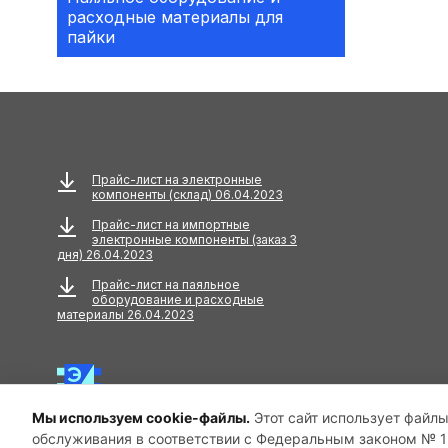
расходные материалы для
Аксессуары
пайки
АКУСТИЧЕСКИЕ
КОМПОНЕНТЫ
Акустический кабель
Амортизаторы
Прайс-лист на электронные
компоненты (склад) 06.04.2023
Анкера
Прайс-лист на импортные
электронные компоненты (заказ 3
АНТЕННЫ
дня) 26.04.2023
Прайс-лист на паяльное
Антенны GPS
оборудование и расходные
материалы 26.04.2023
Антенны GSM
Антенны WiFi
Мы используем cookie-файлы.
Этот сайт использует файлы
Антенны ТВ
обслуживания в соответствии с Федеральным законом № 15