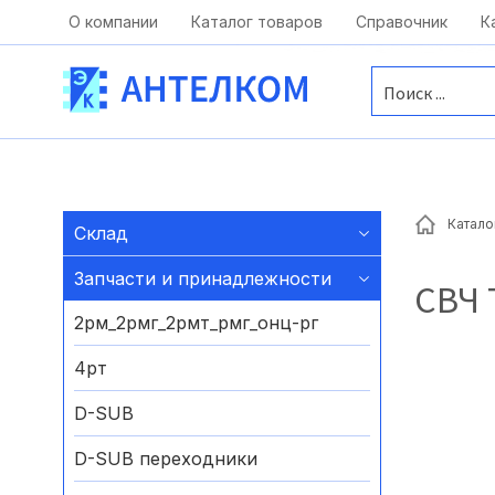
Москва, ул. Московская, д.1 офис 1
О компании
Каталог товаров
Справочник
К
Катало
Склад
Запчасти и принадлежности
СВЧ
2рм_2рмг_2рмт_рмг_онц-рг
4рт
D-SUB
D-SUB переходники