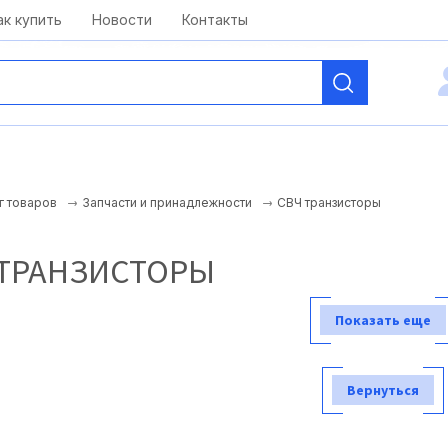
kai@antelcom.ru
c 08:00 до 20:00
ак купить
Новости
Контакты
СВЧ транзисторы
г товаров
Запчасти и принадлежности
 ТРАНЗИСТОРЫ
Показать еще
Вернуться