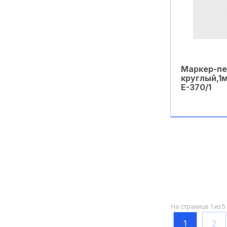
Паяльные станции
Паяльные флюсы (выше
450°С)
Паяльные флюсы (ниже
Маркер-пе
450°С)
круглый,1
Е-370/1
Припои легкоплавкие
(ниже 450°С)
В ко
Припои тугоплавкие
(выше 450°С)
Прочая продукция
"Cramolin" Германия
Разное
На странице 1 из 5
Растворители
1
2