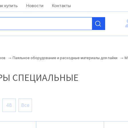
kai@antelcom.ru
c 08:00 до 20:00
ак купить
Новости
Контакты
М
ров
Паяльное оборудование и расходные материалы для пайки
РЫ СПЕЦИАЛЬНЫЕ
48
Все