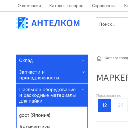
Москва, ул. Московская, д.1 офис 1
О компании
Каталог товаров
Справочник
К
Каталог това
Склад
Запчасти и
МАРКЕ
принадлежности
Паяльное оборудование
и расходные материалы
Показывать по:
для пайки
12
24
goot (Япония)
Антисептики