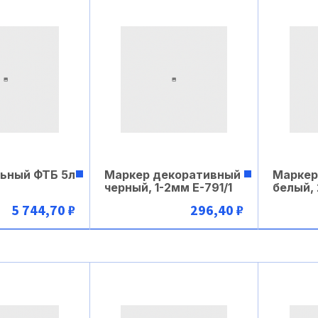
ьный ФТБ 5л
Маркер декоративный
Маркер
черный, 1-2мм Е-791/1
белый,
5 744,70 ₽
296,40 ₽
рзину
В корзину