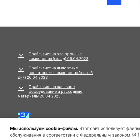
Расходники - жала
Расходники для
паяльников, станций
Реактивы
Ручной инструмент
Прайс-лист на электронные
компоненты (склад) 06.04.2023
Смазки, масла, пасты
Прайс-лист на импортные
Термоинтерфейсы
электронные компоненты (заказ 3
дня) 26.04.2023
Термоклеевые пистолеты
Прайс-лист на паяльное
оборудование и расходные
материалы 26.04.2023
Химия "goot"
Мы используем cookie-файлы.
Этот сайт использует файлы
обслуживания в соответствии с Федеральным законом № 15
© 2025 ООО «Антелком». Все права защищены.