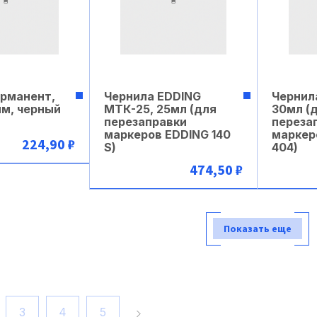
рманент,
Чернила EDDING
Чернил
мм, черный
МТК-25, 25мл (для
30мл (
перезаправки
переза
маркеров EDDING 140
маркер
224,90 ₽
S)
404)
474,50 ₽
рзину
В корзину
Показать еще
3
4
5