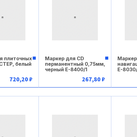
я плиточных
Маркер для СD
Маркер
СТЕР, белый
перманентный 0,75мм,
навига
черный Е-8400/1
Е-8030
720,20 ₽
267,80 ₽
рзину
В корзину