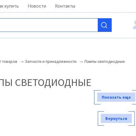
kai@antelcom.ru
c 08:00 до 20:00
ак купить
Новости
Контакты
Лампы светодиодные
г товаров
Запчасти и принадлежности
ПЫ СВЕТОДИОДНЫЕ
Показать еще
Вернуться