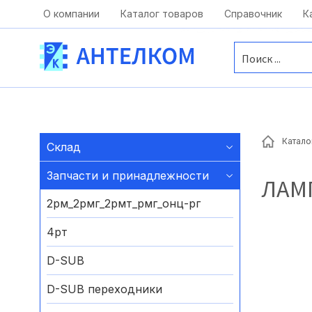
Москва, ул. Московская, д.1 офис 1
О компании
Каталог товаров
Справочник
К
Катало
Склад
Запчасти и принадлежности
ЛАМ
2рм_2рмг_2рмт_рмг_онц-рг
4рт
D-SUB
D-SUB переходники