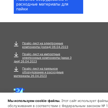
расходные материалы для
Аксессуары
пайки
АКУСТИЧЕСКИЕ
КОМПОНЕНТЫ
Акустический кабель
Амортизаторы
Прайс-лист на электронные
компоненты (склад) 06.04.2023
Анкера
Прайс-лист на импортные
электронные компоненты (заказ 3
АНТЕННЫ
дня) 26.04.2023
Прайс-лист на паяльное
Антенны GPS
оборудование и расходные
материалы 26.04.2023
Антенны GSM
Антенны WiFi
Мы используем cookie-файлы.
Этот сайт использует файлы
Антенны ТВ
обслуживания в соответствии с Федеральным законом № 15