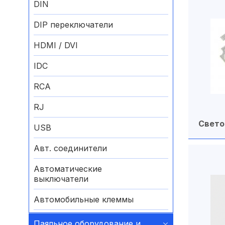
DIN
DIP переключатели
HDMI / DVI
IDC
RCA
RJ
Свет
USB
Авт. соединители
Автоматические
выключатели
Автомобильные клеммы
Аккумуляторные батареи
Паяльное оборудование и