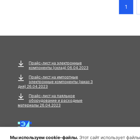
1
Батарейки
Батарейные отсеки
Бесконтактные датчики
Биты и насадки для
шуруповерта
Прайс-лист на электронные
компоненты (склад) 06.04.2023
Блоки питания для ноутбуков
Прайс-лист на импортные
Болты и винты пластиковые
электронные компоненты (заказ 3
дня) 26.04.2023
Болты и винты стальные
Прайс-лист на паяльное
оборудование и расходные
материалы 26.04.2023
Быстровосстанавливающиеся
Быстроразъемные
Вакуумные выключатели
Мы используем cookie-файлы.
Этот сайт использует файлы