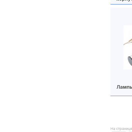
Антенны телескопические
Антенные делители
(сплиттеры)
Антенные ответвители
Антивандальные индикаторы
Антистатика
Антистатические пакеты
Аудио / видео шнуры
Лампы
Аудио разъемы
АЦП
Аэрозоли
На странице 
Бандаж кабельный