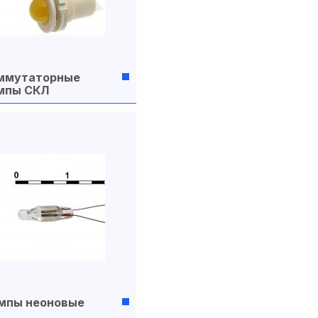
ммутаторные
мпы СКЛ
мпы неоновые