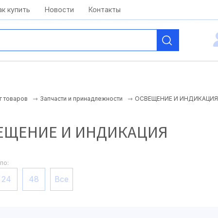
kai@antelcom.ru
c 08:00 до 20:00
ак купить
Новости
Контакты
ОСВЕЩЕНИЕ И ИНДИКАЦИЯ
г товаров
Запчасти и принадлежности
ЕЩЕНИЕ И ИНДИКАЦИЯ
по:
24
48
Все