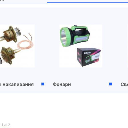
 накаливания
Фонари
Св
1 из 2