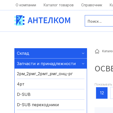
Москва, ул. Московская, д.1 офис 1
О компании
Каталог товаров
Справочник
К
Катало
Склад
Запчасти и принадлежности
ОСВ
2рм_2рмг_2рмт_рмг_онц-рг
4рт
Показывать 
12
D-SUB
D-SUB переходники