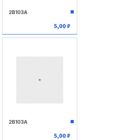
2В103А
5,00 ₽
В корзину
2В103А
5,00 ₽