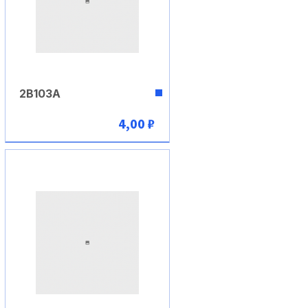
2В103А
4,00 ₽
В корзину