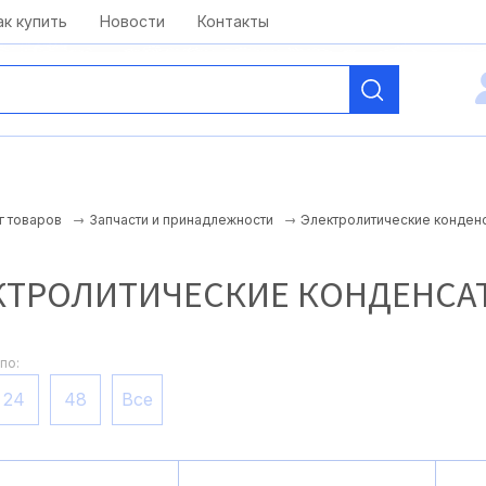
kai@antelcom.ru
c 08:00 до 20:00
ак купить
Новости
Контакты
Электролитические конден
г товаров
Запчасти и принадлежности
КТРОЛИТИЧЕСКИЕ КОНДЕНСА
по:
24
48
Все