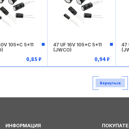
50V 105*C 5*11
47 UF 16V 105*C 5*11
47
O)
(JWCO)
(J
0,85 ₽
0,94 ₽
В корзину
В корзину
Вернуться
ИНФОРМАЦИЯ
ПОКУПАТ