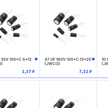
 35V 105*C 6*12
47 UF 160V 105*C 13*25
10 
O)
(JWCO)
(J
1,37 ₽
7,32 ₽
В корзину
В корзину