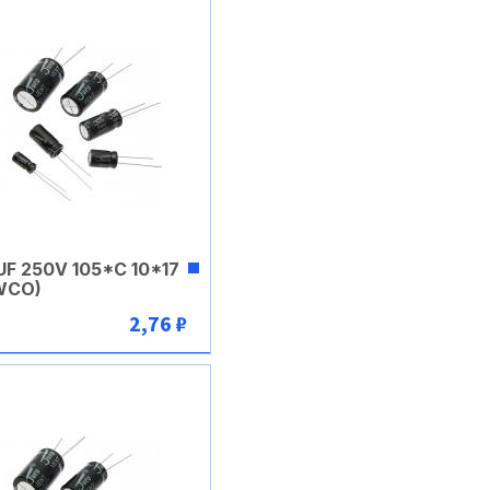
UF 250V 105*C 10*17
WCO)
2,76 ₽
В корзину