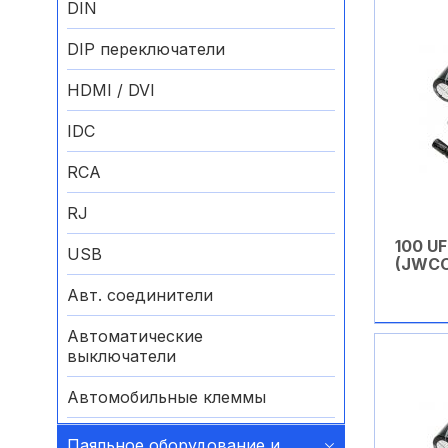
DIN
DIP переключатели
HDMI / DVI
IDC
RCA
RJ
100 UF
USB
(JWC
Авт. соединители
Автоматические
выключатели
Автомобильные клеммы
Аккумуляторные батареи
Паяльное оборудование и