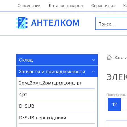
Москва, ул. Московская, д.1 офис 1
О компании
Каталог товаров
Справочник
К
Катало
Склад
Запчасти и принадлежности
ЭЛЕ
2рм_2рмг_2рмт_рмг_онц-рг
4рт
Показывать 
12
D-SUB
D-SUB переходники