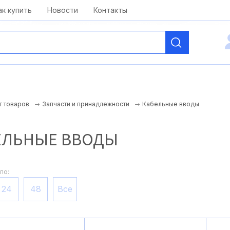
kai@antelcom.ru
c 08:00 до 20:00
ак купить
Новости
Контакты
Кабельные вводы
г товаров
Запчасти и принадлежности
ЕЛЬНЫЕ ВВОДЫ
по:
24
48
Все