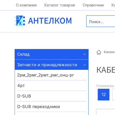
Москва, ул. Московская, д.1 офис 1
О компании
Каталог товаров
Справочник
К
Катало
Склад
Запчасти и принадлежности
КАБ
2рм_2рмг_2рмт_рмг_онц-рг
4рт
Показывать 
12
D-SUB
D-SUB переходники