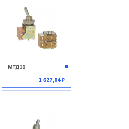
МТД3В
1 627,04 ₽
В корзину