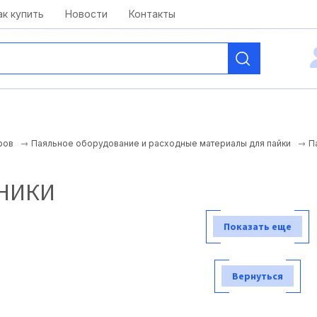
kai@antelcom.ru
c 08:00 до 20:00
ак купить
Новости
Контакты
П
ров
Паяльное оборудование и расходные материалы для пайки
НИКИ
Показать еще
Вернуться