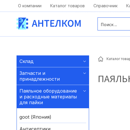
Москва, ул. Московская, д.1 офис 1
О компании
Каталог товаров
Справочник
К
Каталог това
Склад
Запчасти и
ПАЯЛЬ
принадлежности
Паяльное оборудование
и расходные материалы
для пайки
goot (Япония)
Антисептики