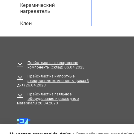
Керамический
нагреватель
Клеи
Комплектующие
Комплектующие для
газовых паяльников
Прайс-лист на электронные
Маркеры специальные
компоненты (склад) 06.04.2023
Прайс-лист на импортные
Нихромовый
электронные компоненты (заказ 3
нагреватель
дня) 26.04.2023
Прайс-лист на паяльное
Оборудование и
оборудование и расходные
материалы для отпайки
материалы 26.04.2023
Паяльники
Паяльные ванны
Мы используем cookie-файлы.
Этот сайт использует файлы