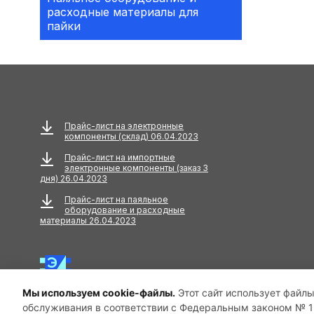
расходные материалы для
Аксессуары
пайки
АКУСТИЧЕСКИЕ
КОМПОНЕНТЫ
Акустический кабель
Амортизаторы
Прайс-лист на электронные
компоненты (склад) 06.04.2023
Анкера
Прайс-лист на импортные
электронные компоненты (заказ 3
АНТЕННЫ
дня) 26.04.2023
Прайс-лист на паяльное
Антенны GPS
оборудование и расходные
материалы 26.04.2023
Антенны GSM
Антенны WiFi
Мы используем cookie-файлы.
Этот сайт использует файлы
Антенны ТВ
обслуживания в соответствии с Федеральным законом № 15