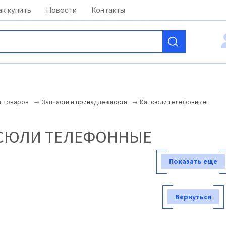
kai@antelcom.ru
c 08:00 до 20:00
ак купить
Новости
Контакты
Капсюли телефонные
г товаров
Запчасти и принадлежности
СЮЛИ ТЕЛЕФОННЫЕ
Показать еще
Вернуться