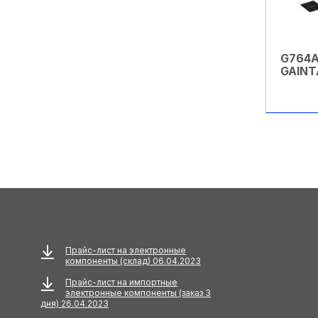
Антенны телескопические
Антенные делители
(сплиттеры)
G764A
GAINT
Антенные ответвители
Антивандальные индикаторы
Антистатика
Антистатические пакеты
Аудио / видео шнуры
Аудио разъемы
Прайс-лист на электронные
АЦП
компоненты (склад) 06.04.2023
Прайс-лист на импортные
Аэрозоли
электронные компоненты (заказ 3
дня) 26.04.2023
Бандаж кабельный