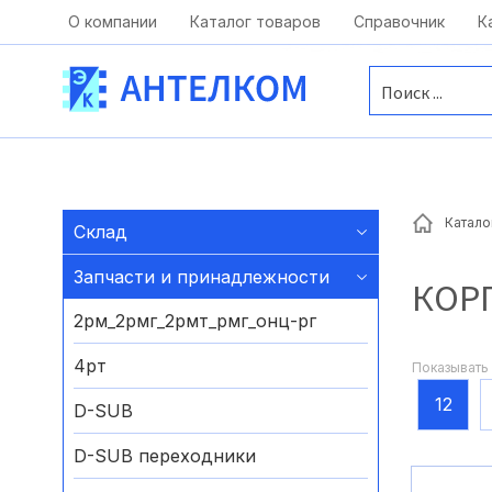
Москва, ул. Московская, д.1 офис 1
О компании
Каталог товаров
Справочник
К
Катало
Склад
Запчасти и принадлежности
КОР
2рм_2рмг_2рмт_рмг_онц-рг
4рт
Показывать 
12
D-SUB
D-SUB переходники