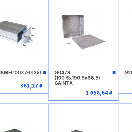
18MF(100x76x35)
G0478
G2
(190.5х190.5х66.5)
GAINTA
361,27 ₽
1 658,64 ₽
В корзину
В корзину