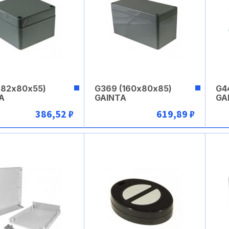
(82х80х55)
G369 (160х80х85)
G4
A
GAINTA
GA
386,52 ₽
619,89 ₽
В корзину
В корзину