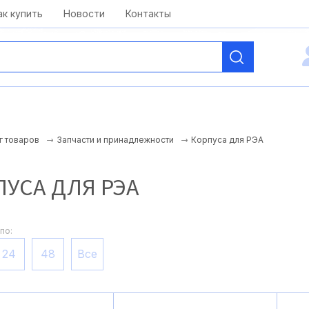
kai@antelcom.ru
c 08:00 до 20:00
ак купить
Новости
Контакты
Корпуса для РЭА
г товаров
Запчасти и принадлежности
ПУСА ДЛЯ РЭА
по:
24
48
Все