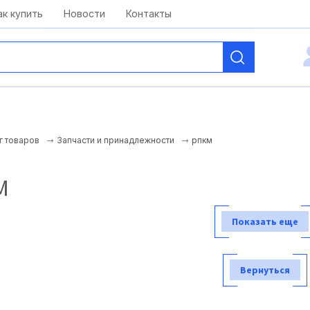
kai@antelcom.ru
c 08:00 до 20:00
ак купить
Новости
Контакты
рпкм
г товаров
Запчасти и принадлежности
М
Показать еще
Вернуться