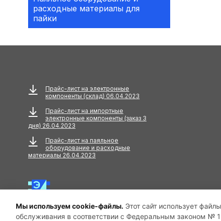
расходные материалы для
Аксессуары
пайки
АКУСТИЧЕСКИЕ
КОМПОНЕНТЫ
Акустический кабель
Амортизаторы
Прайс-лист на электронные
компоненты (склад) 06.04.2023
Анкера
Прайс-лист на импортные
электронные компоненты (заказ 3
АНТЕННЫ
дня) 26.04.2023
Прайс-лист на паяльное
Антенны GPS
оборудование и расходные
материалы 26.04.2023
Антенны GSM
Антенны WiFi
Мы используем cookie-файлы.
Этот сайт использует файлы
Антенны ТВ
обслуживания в соответствии с Федеральным законом № 15