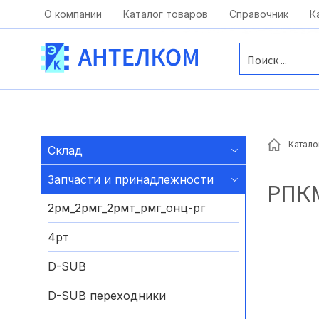
Москва, ул. Московская, д.1 офис 1
О компании
Каталог товаров
Справочник
К
Катало
Склад
Запчасти и принадлежности
РПК
2рм_2рмг_2рмт_рмг_онц-рг
4рт
D-SUB
D-SUB переходники