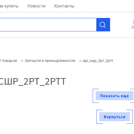
kai@antelcom.ru
c 08:00 до 20:00
ак купить
Новости
Контакты
шр_сшр_2рт_2ртт
г товаров
Запчасти и принадлежности
СШР_2РТ_2РТТ
Показать еще
Вернуться