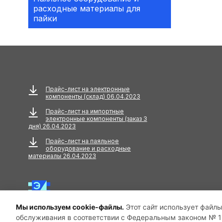
расходные материалы для
Аксессуары
пайки
АКУСТИЧЕСКИЕ
КОМПОНЕНТЫ
Акустический кабель
Амортизаторы
Прайс-лист на электронные
компоненты (склад) 06.04.2023
Анкера
Прайс-лист на импортные
электронные компоненты (заказ 3
АНТЕННЫ
дня) 26.04.2023
Прайс-лист на паяльное
Антенны GPS
оборудование и расходные
материалы 26.04.2023
Антенны GSM
Антенны WiFi
Мы используем cookie-файлы.
Этот сайт использует файлы
Антенны ТВ
обслуживания в соответствии с Федеральным законом № 15