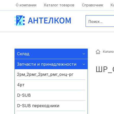
Москва, ул. Московская, д.1 офис 1
О компании
Каталог товаров
Справочник
К
Катало
Склад
Запчасти и принадлежности
ШР_
2рм_2рмг_2рмт_рмг_онц-рг
4рт
D-SUB
D-SUB переходники