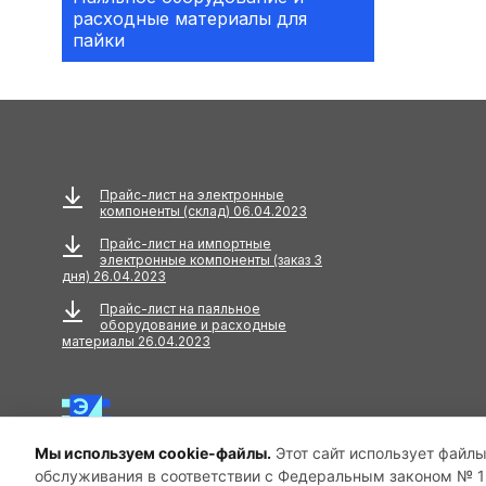
расходные материалы для
Аксессуары
пайки
АКУСТИЧЕСКИЕ
КОМПОНЕНТЫ
Акустический кабель
Амортизаторы
Прайс-лист на электронные
компоненты (склад) 06.04.2023
Анкера
Прайс-лист на импортные
электронные компоненты (заказ 3
АНТЕННЫ
дня) 26.04.2023
Прайс-лист на паяльное
Антенны GPS
оборудование и расходные
материалы 26.04.2023
Антенны GSM
Антенны WiFi
Мы используем cookie-файлы.
Этот сайт использует файлы
Антенны ТВ
обслуживания в соответствии с Федеральным законом № 15