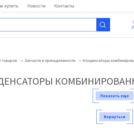
kai@antelcom.ru
c 08:00 до 20:00
ак купить
Новости
Контакты
Конденсаторы комбиниров
г товаров
Запчасти и принадлежности
ДЕНСАТОРЫ КОМБИНИРОВАН
Показать еще
Вернуться