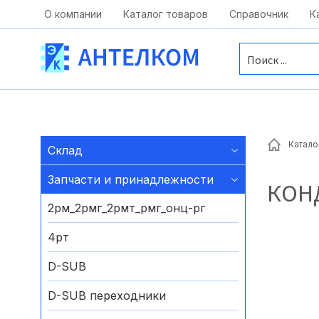
Москва, ул. Московская, д.1 офис 1
О компании
Каталог товаров
Справочник
К
Катало
Склад
Запчасти и принадлежности
КОН
2рм_2рмг_2рмт_рмг_онц-рг
4рт
D-SUB
D-SUB переходники