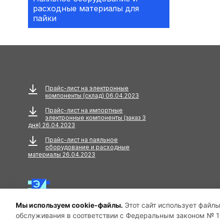
расходные материалы для
Аксессуары
пайки
АКУСТИЧЕСКИЕ
КОМПОНЕНТЫ
Акустический кабель
Амортизаторы
Прайс-лист на электронные
компоненты (склад) 06.04.2023
Анкера
Прайс-лист на импортные
электронные компоненты (заказ 3
АНТЕННЫ
дня) 26.04.2023
Прайс-лист на паяльное
Антенны GPS
оборудование и расходные
материалы 26.04.2023
Антенны GSM
Антенны WiFi
Мы используем cookie-файлы.
Этот сайт использует файлы
Антенны ТВ
обслуживания в соответствии с Федеральным законом № 15