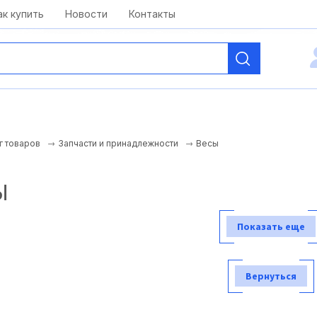
kai@antelcom.ru
c 08:00 до 20:00
ак купить
Новости
Контакты
Весы
г товаров
Запчасти и принадлежности
Ы
Показать еще
Вернуться