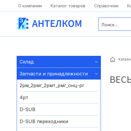
Москва, ул. Московская, д.1 офис 1
О компании
Каталог товаров
Справочник
К
Катало
Склад
Запчасти и принадлежности
ВЕС
2рм_2рмг_2рмт_рмг_онц-рг
4рт
D-SUB
D-SUB переходники