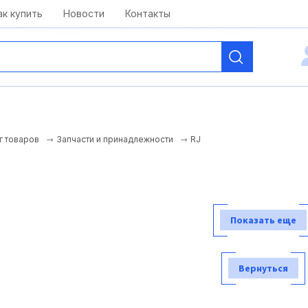
kai@antelcom.ru
c 08:00 до 20:00
ак купить
Новости
Контакты
RJ
г товаров
Запчасти и принадлежности
Показать еще
Вернуться