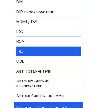
DIN
DIP переключатели
HDMI / DVI
IDC
RCA
RJ
USB
Авт. соединители
Автоматические
выключатели
Автомобильные клеммы
Аккумуляторные батареи
Паяльное оборудование и