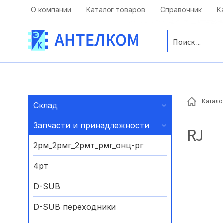
Москва, ул. Московская, д.1 офис 1
О компании
Каталог товаров
Справочник
К
Катало
Склад
Запчасти и принадлежности
RJ
2рм_2рмг_2рмт_рмг_онц-рг
4рт
D-SUB
D-SUB переходники