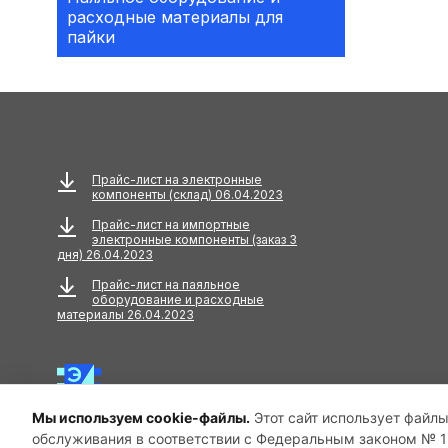
расходные материалы для
Аксессуары
пайки
АКУСТИЧЕСКИЕ
КОМПОНЕНТЫ
Акустический кабель
Амортизаторы
Прайс-лист на электронные
компоненты (склад) 06.04.2023
Анкера
Прайс-лист на импортные
электронные компоненты (заказ 3
АНТЕННЫ
дня) 26.04.2023
Прайс-лист на паяльное
Антенны GPS
оборудование и расходные
материалы 26.04.2023
Антенны GSM
Антенны WiFi
Мы используем cookie-файлы.
Этот сайт использует файлы
Антенны ТВ
обслуживания в соответствии с Федеральным законом № 15