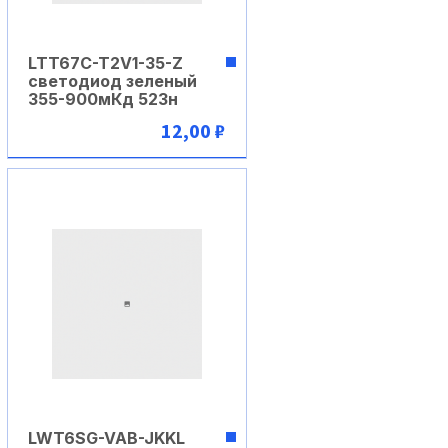
LTT67C-T2V1-35-Z
светодиод зеленый
355-900мКд 523н
12,00 ₽
В корзину
LWT6SG-VAB-JKKL