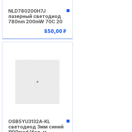
NLD780200H7J
лазерный светодиод
780nm 200mW 70C 20
850,00 ₽
В корзину
OSB5YU3132A-KL
светодиод 3мм синий