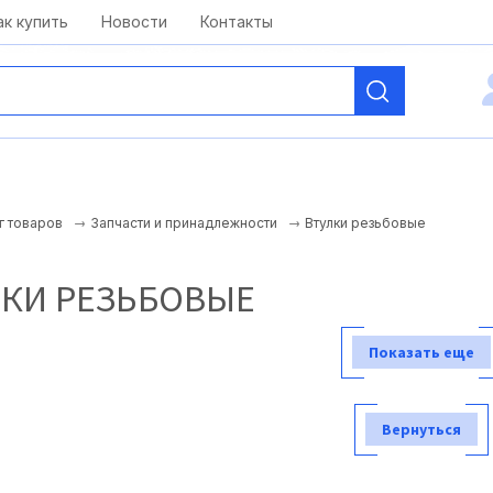
kai@antelcom.ru
c 08:00 до 20:00
ак купить
Новости
Контакты
Втулки резьбовые
г товаров
Запчасти и принадлежности
ЛКИ РЕЗЬБОВЫЕ
Показать еще
Вернуться