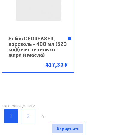
Solins DEGREASER,
аэрозоль - 400 мл (520
мл)(очиститель от
жира и масла)
417,30 ₽
В корзину
На странице 1 из 2
1
2
Вернуться