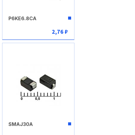
P6KE6.8CA
2,76 ₽
В корзину
SMAJ30A